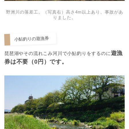
野洲川の落差工。（写真右）高さ4m以上あり、事故があ
りました。
小鮎釣りの遊漁券
遊漁
琵琶湖やその流れこみ河川で小鮎釣りをするのに
券は不要（0円）です。