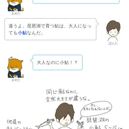
まめた
違うよ。琵琶湖で育つ鮎は、大人になっ
ても
小鮎
なんだ。
ぼんた
大人なのに小鮎！？
まめた